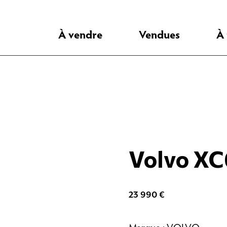
À vendre
Vendues
À
Volvo XC
23 990
€