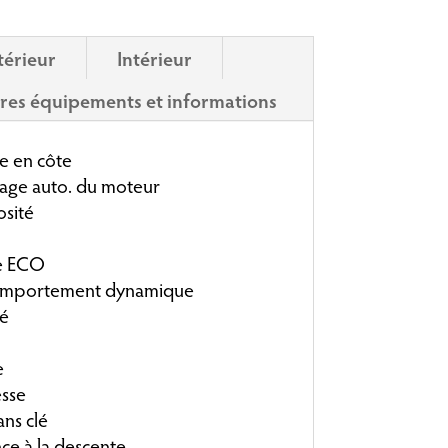
térieur
Intérieur
res équipements et informations
e en côte
age auto. du moteur
sité
e ECO
mportement dynamique
lé
e
esse
ns clé
ce à la descente