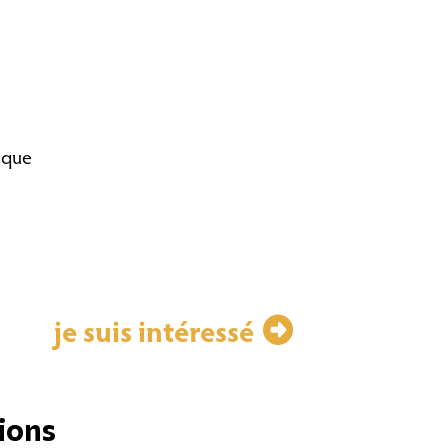
ique
je suis intéressé
ions