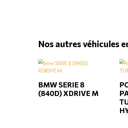
Nos autres véhicules e
BMW SERIE 8
P
(840D) XDRIVE M
P
TU
H