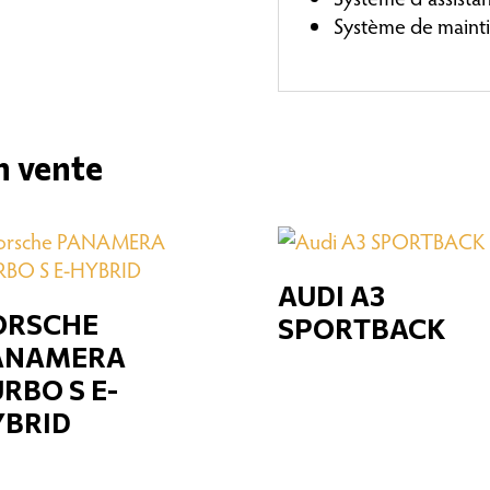
Système de mainti
n vente
AUDI A3
ORSCHE
SPORTBACK
ANAMERA
RBO S E-
YBRID