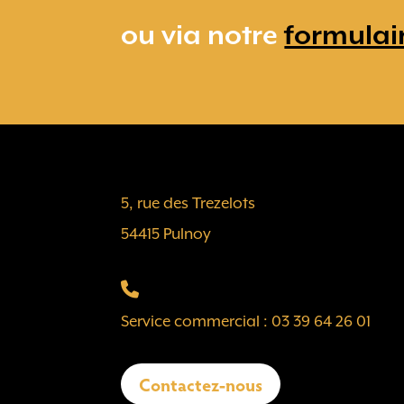
ou via notre
formulai
5, rue des Trezelots
54415 Pulnoy
Service commercial : 03 39 64 26 01
Contactez-nous