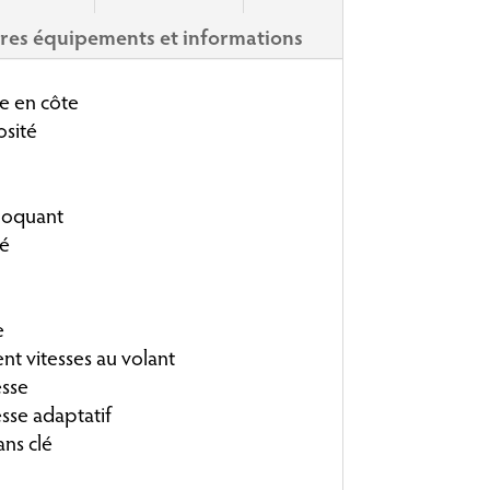
res équipements et informations
e en côte
sité
bloquant
lé
e
nt vitesses au volant
esse
sse adaptatif
ns clé