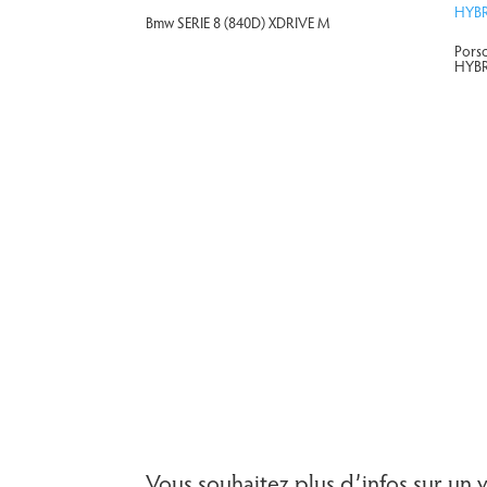
Bmw SERIE 8 (840D) XDRIVE M
Pors
HYBR
Vous souhaitez plus d’infos sur un 