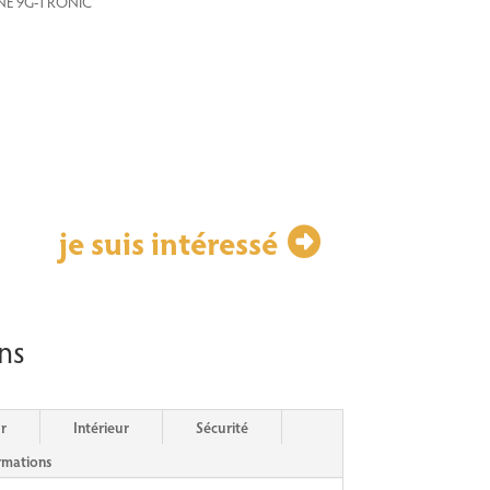
INE 9G-TRONIC
je suis intéressé
ns
r
Intérieur
Sécurité
rmations