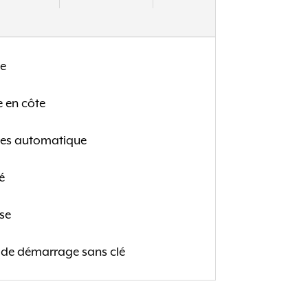
te
 en côte
res automatique
é
se
t de démarrage sans clé