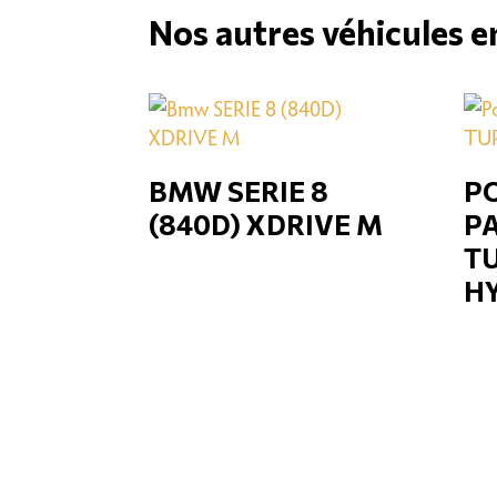
Nos autres véhicules e
BMW SERIE 8
P
(840D) XDRIVE M
P
TU
H