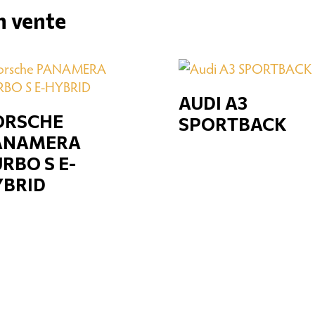
n vente
AUDI A3
ORSCHE
SPORTBACK
ANAMERA
RBO S E-
YBRID