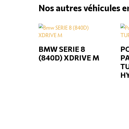
Nos autres véhicules e
BMW SERIE 8
P
(840D) XDRIVE M
P
TU
H