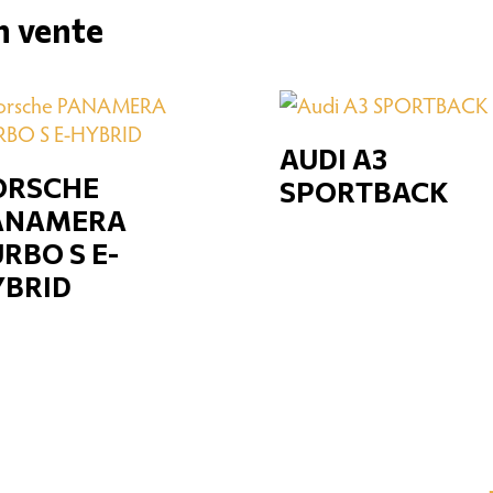
n vente
AUDI A3
ORSCHE
SPORTBACK
ANAMERA
RBO S E-
YBRID