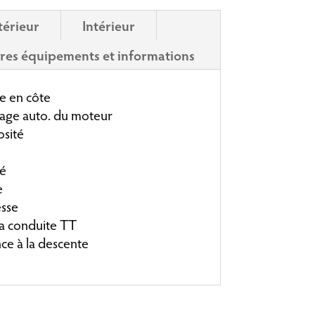
térieur
Intérieur
res équipements et informations
e en côte
age auto. du moteur
sité
lé
e
esse
la conduite TT
ce à la descente