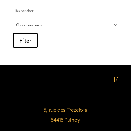
Filter
F
5, rue des Trezelots
54415 Pulnoy